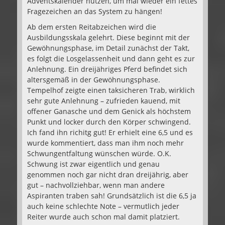
Adventskalender nutzen, um mal wieder ein fettes
Fragezeichen an das System zu hängen!
Ab dem ersten Reitabzeichen wird die
Ausbildungsskala gelehrt. Diese beginnt mit der
Gewöhnungsphase, im Detail zunächst der Takt,
es folgt die Losgelassenheit und dann geht es zur
Anlehnung. Ein dreijähriges Pferd befindet sich
altersgemäß in der Gewöhnungsphase.
Tempelhof zeigte einen taksicheren Trab, wirklich
sehr gute Anlehnung – zufrieden kauend, mit
offener Ganasche und dem Genick als höchstem
Punkt und locker durch den Körper schwingend.
Ich fand ihn richitg gut! Er erhielt eine 6,5 und es
wurde kommentiert, dass man ihm noch mehr
Schwungentfaltung wünschen würde. O.K.
Schwung ist zwar eigentlich und genau
genommen noch gar nicht dran dreijährig, aber
gut – nachvollziehbar, wenn man andere
Aspiranten traben sah! Grundsätzlich ist die 6,5 ja
auch keine schlechte Note – vermutlich jeder
Reiter wurde auch schon mal damit platziert.