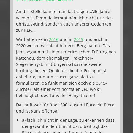
am
An der Stelle könnte man fast sagen „Alle Jahre
wieder“… Denn da kommt nämlich nicht nur das
Christus-Kind, sondern auch unserer Gedanken
zur HLP…
Wir hatten es in
2016
und in
2019
und auch in
2020 wollen wir nicht hinterm Berg halten. Das
Jahr begann mit einer unterirdischen Prüfung von
Kattenau, dem ehemaligen Trakehner-
Siegerhengst. Im Übrigen schon die zweite
Prüfung dieser „Qualität“, die der Protagonist
ablieferte, und um es mal ganz platt zu
formulieren, da fühlt man sich doch als 0815-
Züchter, als einer vom normalen „Fußvolk“,
beleidigt ob des Tuns der Hengsthalter!
Da kauft wer für über 300 tausend Euro ein Pferd
und ist ganz offenbar
a) fachlich nicht in der Lage, zu erkennen dass
der gewählte Beritt nicht dazu beiträgt das
Pferd entsprechend zu formen (denn der