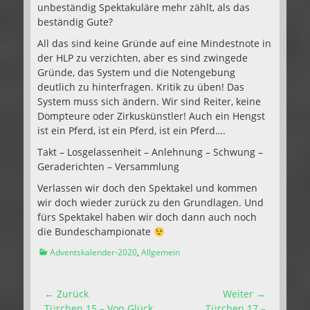
unbeständig Spektakuläre mehr zählt, als das
beständig Gute?
All das sind keine Gründe auf eine Mindestnote in
der HLP zu verzichten, aber es sind zwingede
Gründe, das System und die Notengebung
deutlich zu hinterfragen. Kritik zu üben! Das
System muss sich ändern. Wir sind Reiter, keine
Dompteure oder Zirkuskünstler! Auch ein Hengst
ist ein Pferd, ist ein Pferd, ist ein Pferd….
Takt – Losgelassenheit – Anlehnung – Schwung –
Geraderichten – Versammlung
Verlassen wir doch den Spektakel und kommen
wir doch wieder zurück zu den Grundlagen. Und
fürs Spektakel haben wir doch dann auch noch
die Bundeschampionate
Kategorien
Adventskalender-2020
,
Allgemein
Beitragsnavigation
← Zurück
Weiter →
Vorhergehender
Nächster
Türchen 15 – Von Glück
Türchen 17 –