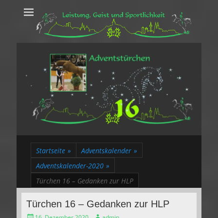
Leistung, Geist
Trakehner aus dem Herzen des Rheinlands
und Sportlichkeit
Startseite
»
Adventskalender
»
Adventskalender-2020
»
Türchen 16 – Gedanken zur HLP
Türchen 16 – Gedanken zur HLP
Gepostet
Autor
16. Dezember 2020
admin