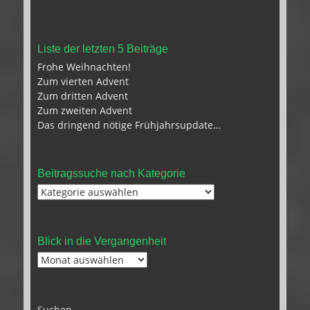
Liste der letzten 5 Beiträge
Frohe Weihnachten!
Zum vierten Advent
Zum dritten Advent
Zum zweiten Advent
Das dringend nötige Frühjahrsupdate…
Beitragssuche nach Kategorie
Beitragssuche
nach
Kategorie
Blick in die Vergangenheit
Blick
in
die
Vergangenheit
Suchen