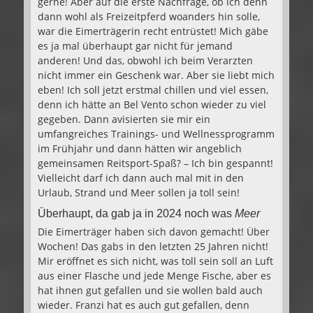
gerne! Aber auf die erste Nachfrage, ob ich denn
dann wohl als Freizeitpferd woanders hin solle,
war die Eimerträgerin recht entrüstet! Mich gäbe
es ja mal überhaupt gar nicht für jemand
anderen! Und das, obwohl ich beim Verarzten
nicht immer ein Geschenk war. Aber sie liebt mich
eben! Ich soll jetzt erstmal chillen und viel essen,
denn ich hätte an Bel Vento schon wieder zu viel
gegeben. Dann avisierten sie mir ein
umfangreiches Trainings- und Wellnessprogramm
im Frühjahr und dann hätten wir angeblich
gemeinsamen Reitsport-Spaß? – Ich bin gespannt!
Vielleicht darf ich dann auch mal mit in den
Urlaub, Strand und Meer sollen ja toll sein!
Überhaupt, da gab ja in 2024 noch was
Meer
Die Eimerträger haben sich davon gemacht! Über
Wochen! Das gabs in den letzten 25 Jahren nicht!
Mir eröffnet es sich nicht, was toll sein soll an Luft
aus einer Flasche und jede Menge Fische, aber es
hat ihnen gut gefallen und sie wollen bald auch
wieder. Franzi hat es auch gut gefallen, denn