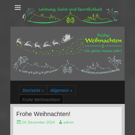
Leistung, Geist
Trakehner aus dem Herzen des Rheinlands
und Sportlichkeit
Startseite
»
Allgemein
»
Frohe Weihnachten!
Frohe Weihnachten!
Gepostet
Autor
24. Dezember 2024
admin
am