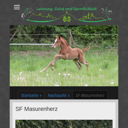
Leistung, Geist
Trakehner aus dem Herzen des Rheinlands
und Sportlichkeit
Startseite
»
Nachzucht
»
SF Masurenherz
SF Masurenherz