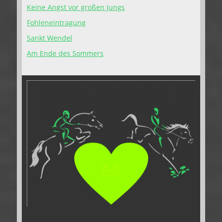
Keine Angst vor großen Jungs
Fohleneintragung
Sankt Wendel
Am Ende des Sommers