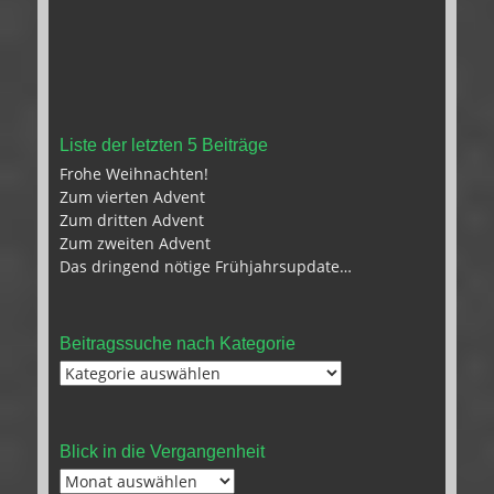
Liste der letzten 5 Beiträge
Frohe Weihnachten!
Zum vierten Advent
Zum dritten Advent
Zum zweiten Advent
Das dringend nötige Frühjahrsupdate…
Beitragssuche nach Kategorie
Beitragssuche
nach
Kategorie
Blick in die Vergangenheit
Blick