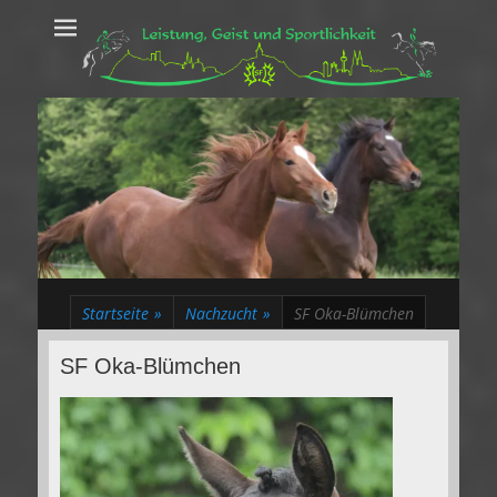
Leistung, Geist
Trakehner aus dem Herzen des Rheinlands
und Sportlichkeit
Startseite
»
Nachzucht
»
SF Oka-Blümchen
SF Oka-Blümchen