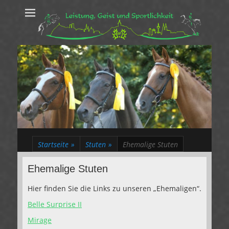
Leistung, Geist
Trakehner aus dem Herzen des Rheinlands
und Sportlichkeit
Startseite
»
Stuten
»
Ehemalige Stuten
Ehemalige Stuten
Hier finden Sie die Links zu unseren „Ehemaligen“.
Belle Surprise II
Mirage