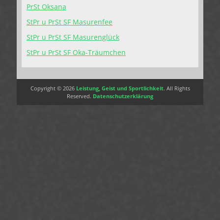
PrSt Oksana
StPr u PrSt SF Masurenfee
StPr u PrSt SF Masurenglück
StPr u PrSt SF Oka-Träumchen
Copyright © 2026
Leistung, Geist und Sportlichkeit
. All Rights
Reserved.
Datenschutzerklärung