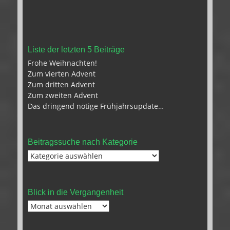
Liste der letzten 5 Beiträge
Frohe Weihnachten!
Zum vierten Advent
Zum dritten Advent
Zum zweiten Advent
Das dringend nötige Frühjahrsupdate…
Beitragssuche nach Kategorie
Beitragssuche
nach
Kategorie
Blick in die Vergangenheit
Blick
in
die