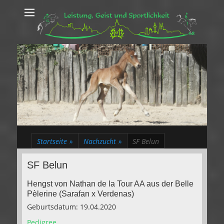
Leistung, Geist
Trakehner aus dem Herzen des Rheinlands
und Sportlichkeit
Startseite
»
Nachzucht
»
SF Belun
SF Belun
Hengst von Nathan de la Tour AA aus der Belle
Pèlerine (Sarafan x Verdenas)
Geburtsdatum: 19.04.2020
Pedigree