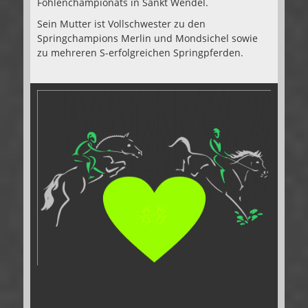
Fohlenchampionats in Sankt Wendel.
Sein Mutter ist Vollschwester zu den
Springchampions Merlin und Mondsichel sowie
zu mehreren S-erfolgreichen Springpferden.