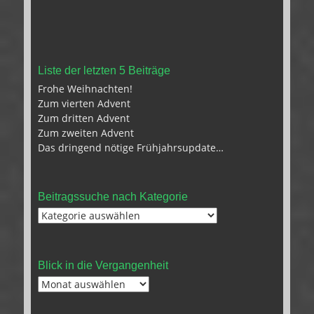
Liste der letzten 5 Beiträge
Frohe Weihnachten!
Zum vierten Advent
Zum dritten Advent
Zum zweiten Advent
Das dringend nötige Frühjahrsupdate…
Beitragssuche nach Kategorie
Beitragssuche
nach
Kategorie
Blick in die Vergangenheit
Blick
in
die