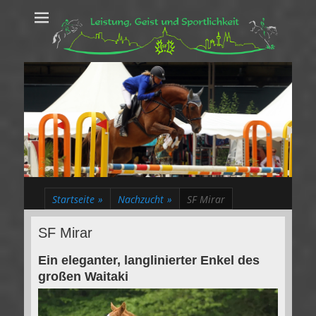
Leistung, Geist
Trakehner aus dem Herzen des Rheinlands
und Sportlichkeit
Startseite
»
Nachzucht
»
SF Mirar
SF Mirar
Ein eleganter, langlinierter Enkel des
großen Waitaki