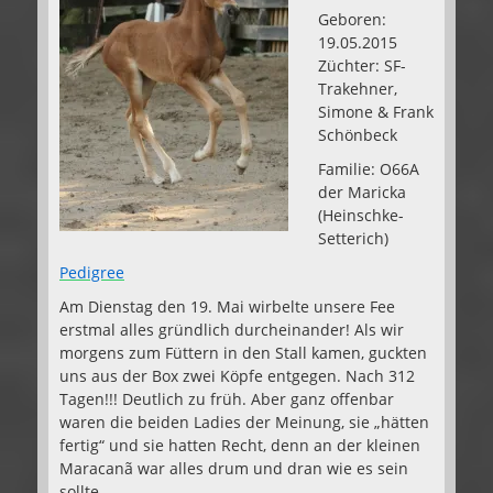
Geboren:
19.05.2015
Züchter: SF-
Trakehner,
Simone & Frank
Schönbeck
Familie: O66A
der Maricka
(Heinschke-
Setterich)
Pedigree
Am Dienstag den 19. Mai wirbelte unsere Fee
erstmal alles gründlich durcheinander! Als wir
morgens zum Füttern in den Stall kamen, guckten
uns aus der Box zwei Köpfe entgegen. Nach 312
Tagen!!! Deutlich zu früh. Aber ganz offenbar
waren die beiden Ladies der Meinung, sie „hätten
fertig“ und sie hatten Recht, denn an der kleinen
Maracanã war alles drum und dran wie es sein
sollte.