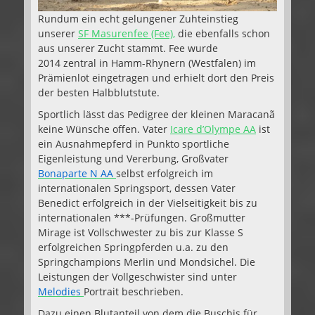
Rundum ein echt gelungener Zuhteinstieg
unserer
SF Masurenfee (Fee),
die ebenfalls schon
aus unserer Zucht stammt. Fee wurde
2014 zentral in Hamm-Rhynern (Westfalen) im
Prämienlot eingetragen und erhielt dort den Preis
der besten Halbblutstute.
Sportlich lässt das Pedigree der kleinen Maracanã
keine Wünsche offen. Vater
Icare d’Olympe AA
ist
ein Ausnahmepferd in Punkto sportliche
Eigenleistung und Vererbung, Großvater
Bonaparte N AA
selbst erfolgreich im
internationalen Springsport, dessen Vater
Benedict erfolgreich in der Vielseitigkeit bis zu
internationalen ***-Prüfungen. Großmutter
Mirage ist Vollschwester zu bis zur Klasse S
erfolgreichen Springpferden u.a. zu den
Springchampions Merlin und Mondsichel. Die
Leistungen der Vollgeschwister sind unter
Melodies
Portrait beschrieben.
Dazu einen Blutanteil von dem die Buschis für