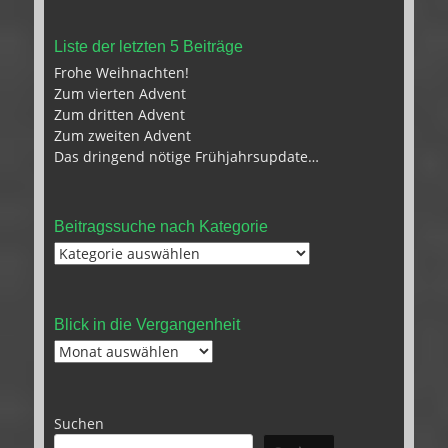
Liste der letzten 5 Beiträge
Frohe Weihnachten!
Zum vierten Advent
Zum dritten Advent
Zum zweiten Advent
Das dringend nötige Frühjahrsupdate…
Beitragssuche nach Kategorie
Beitragssuche
nach
Kategorie
Blick in die Vergangenheit
Blick
in
die
Vergangenheit
Suchen