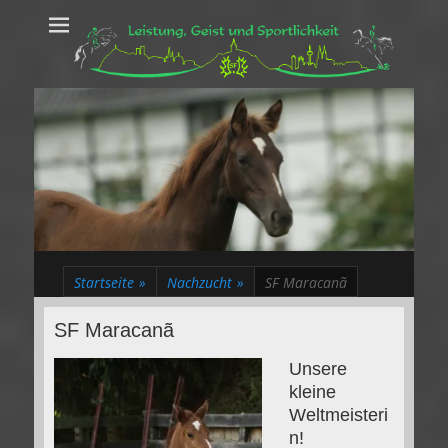
Leistung, Geist
Trakehner aus dem Herzen des Rheinlands
und Sportlichkeit
Startseite
»
Nachzucht
»
SF Maracanã
SF Maracanã
Unsere
kleine
Weltmeisteri
n!