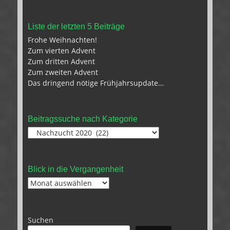
Liste der letzten 5 Beiträge
Frohe Weihnachten!
Zum vierten Advent
Zum dritten Advent
Zum zweiten Advent
Das dringend nötige Frühjahrsupdate…
Beitragssuche nach Kategorie
Beitragssuche
nach
Kategorie
Blick in die Vergangenheit
Blick
in
die
Vergangenheit
Suchen