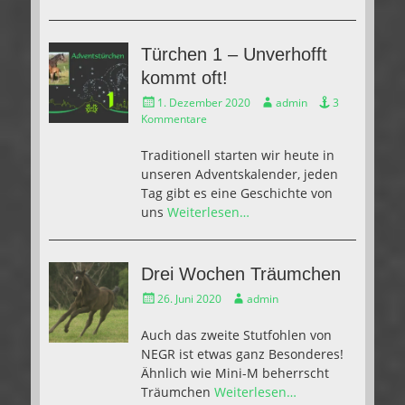
Türchen 1 – Unverhofft
kommt oft!
Gepostet
Autor
1. Dezember 2020
admin
3
am
Kommentare
Traditionell starten wir heute in
unseren Adventskalender, jeden
Tag gibt es eine Geschichte von
uns
Weiterlesen…
Drei Wochen Träumchen
Gepostet
Autor
26. Juni 2020
admin
am
Auch das zweite Stutfohlen von
NEGR ist etwas ganz Besonderes!
Ähnlich wie Mini-M beherrscht
Träumchen
Weiterlesen…