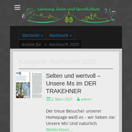
Leistung, Geist
Trakehner aus dem Herzen des Rheinlands
und Sportlichkeit
Startseite
»
Nachzucht
»
Archive für »
Nachzucht 2020
Kategorie:
Nachzucht 2020
Selten und wertvoll –
Unsere Ms im DER
TRAKEHNER
Gepostet
Autor
2. März 2021
admin
am
Der treue Besucher unserer
Homepage weiß es – wir lieben sie:
Unsere Ms! Und natürlich
Weiterlesen…