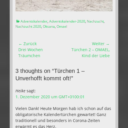
Kategorien
Adventskalender
,
Adventskalender-2020
,
Nachzucht
,
Nachzucht 2020
,
Oksana
,
Omael
Beitragsnavigation
← Zurück
Weiter →
Vorhergehender
Nächster
Drei Wochen
Türchen 2 – OMAEL,
Beitrag:
Beitrag:
Träumchen
Kind der Liebe
3 thoughts on “Türchen 1 –
Unverhofft kommt oft!”
Heike
sagt:
1. Dezember 2020 um GMT+0100:01
Vielen Dank! Heute Morgen hab ich schon auf das
obligatorische Kalendertürchen gewartet! Ganz
traditionell und besonders in Corona-Zeiten
erwärmt es das Herz.