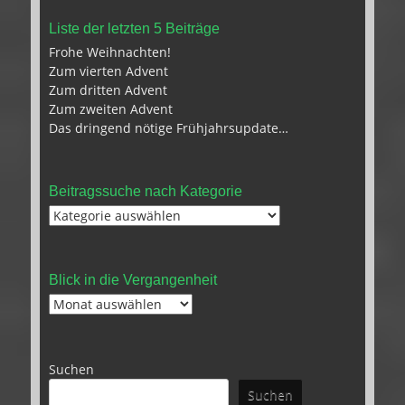
Liste der letzten 5 Beiträge
Frohe Weihnachten!
Zum vierten Advent
Zum dritten Advent
Zum zweiten Advent
Das dringend nötige Frühjahrsupdate…
Beitragssuche nach Kategorie
Beitragssuche
nach
Kategorie
Blick in die Vergangenheit
Blick
in
die
Vergangenheit
Suchen
Suchen