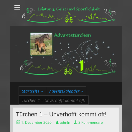
Leistung, Geist
Trakehner aus dem Herzen des Rheinlands
und Sportlichkeit
Startseite
»
Adventskalender
»
Türchen 1 – Unverhofft kommt oft!
Türchen 1 – Unverhofft kommt oft!
Gepostet
Autor
1. Dezember 2020
admin
3 Kommentare
am