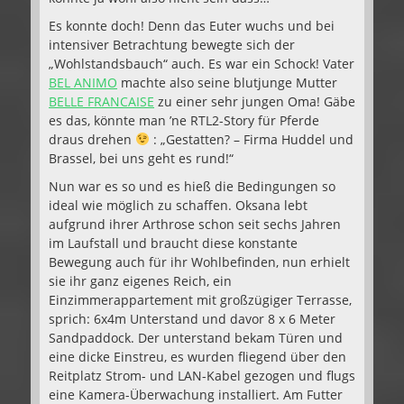
Es konnte doch! Denn das Euter wuchs und bei
intensiver Betrachtung bewegte sich der
„Wohlstandsbauch“ auch. Es war ein Schock! Vater
BEL ANIMO
machte also seine blutjunge Mutter
BELLE FRANCAISE
zu einer sehr jungen Oma! Gäbe
es das, könnte man ’ne RTL2-Story für Pferde
draus drehen
: „Gestatten? – Firma Huddel und
Brassel, bei uns geht es rund!“
Nun war es so und es hieß die Bedingungen so
ideal wie möglich zu schaffen. Oksana lebt
aufgrund ihrer Arthrose schon seit sechs Jahren
im Laufstall und braucht diese konstante
Bewegung auch für ihr Wohlbefinden, nun erhielt
sie ihr ganz eigenes Reich, ein
Einzimmerappartement mit großzügiger Terrasse,
sprich: 6x4m Unterstand und davor 8 x 6 Meter
Sandpaddock. Der unterstand bekam Türen und
eine dicke Einstreu, es wurden fliegend über den
Reitplatz Strom- und LAN-Kabel gezogen und flugs
eine Kamera-Überwachung installiert. Am Futter