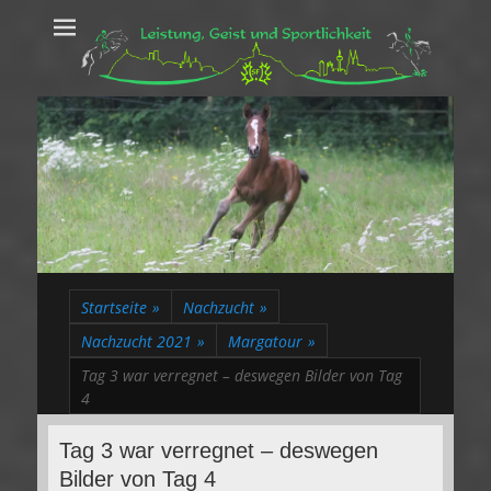
Leistung, Geist
Trakehner aus dem Herzen des Rheinlands
und Sportlichkeit
Startseite
»
Nachzucht
»
Nachzucht 2021
»
Margatour
»
Tag 3 war verregnet – deswegen Bilder von Tag
4
Tag 3 war verregnet – deswegen
Bilder von Tag 4