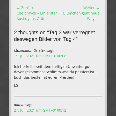
Beitragsnavigation
← Zurück
Weiter →
Vorhergehender
Nächster
Che bravo!! – Ein erster
Blümchen geht neue
Beitrag:
Beitrag:
Ausflug ins Grüne
Wege…
2 thoughts on “Tag 3 war verregnet –
deswegen Bilder von Tag 4”
Maximilian Gerster
sagt:
15. Juli 2021 um GMT+0100:08
Ich hoffe Ihr seit dem heftigen Unwetter gut
davongekommen! Schlimm was da passiert ist…
Euch das beste mit euren Pferden!
LG
admin
sagt:
27. Juli 2021 um GMT+0100:12