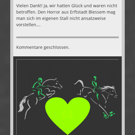
Vielen Dank!! Ja, wir hatten Glück und waren nicht
betroffen. Den Horror aus Erftstadt Blessem mag
man sich im eigenen Stall nicht ansatzweise
vorstellen….
Kommentare geschlossen.