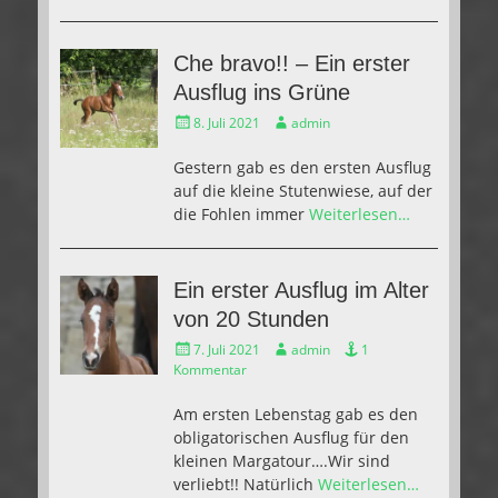
Che bravo!! – Ein erster
Ausflug ins Grüne
Gepostet
Autor
8. Juli 2021
admin
am
Gestern gab es den ersten Ausflug
auf die kleine Stutenwiese, auf der
die Fohlen immer
Weiterlesen…
Ein erster Ausflug im Alter
von 20 Stunden
Gepostet
Autor
7. Juli 2021
admin
1
am
Kommentar
Am ersten Lebenstag gab es den
obligatorischen Ausflug für den
kleinen Margatour….Wir sind
verliebt!! Natürlich
Weiterlesen…