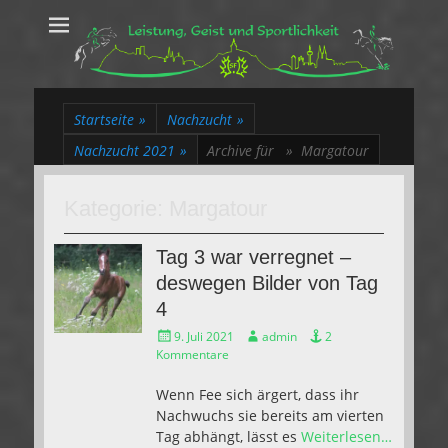
Leistung, Geist
Trakehner aus dem Herzen des Rheinlands
und Sportlichkeit
Startseite
»
Nachzucht
»
Nachzucht 2021
»
Archive für »
Margatour
Kategorie:
Margatour
Tag 3 war verregnet –
deswegen Bilder von Tag
4
Gepostet
Autor
9. Juli 2021
admin
2
am
Kommentare
Wenn Fee sich ärgert, dass ihr
Nachwuchs sie bereits am vierten
Tag abhängt, lässt es
Weiterlesen…