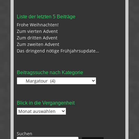
Liste der letzten 5 Beiträge
Frohe Weihnachten!
Zum vierten Advent
Zum dritten Advent
Zum zweiten Advent
Das dringend nötige Frühjahrsupdate…
Beitragssuche nach Kategorie
Beitragssuche
nach
Kategorie
Blick in die Vergangenheit
Blick
in
die
Vergangenheit
Suchen