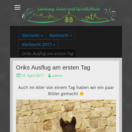
Leistung, Geist
Trakehner aus dem Herzen des Rheinlands
und Sportlichkeit
Startseite
»
Nachzucht
»
Nachzucht 2017
»
Oriks Ausflug am ersten Tag
Oriks Ausflug am ersten Tag
Gepostet
Autor
10. April 2017
admin
am
Auch im Alter von einem Tag haben wir ein paar
Bilder gemacht