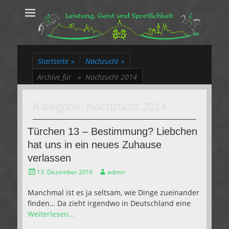
Leistung, Geist
Trakehner aus dem Herzen des Rheinlands
und Sportlichkeit
Startseite
»
Nachzucht
»
Archive für »
Nachzucht 2014
Kategorie:
Nachzucht 2014
Türchen 13 – Bestimmung? Liebchen
hat uns in ein neues Zuhause
verlassen
Gepostet
Autor
13. Dezember 2016
admin
am
Manchmal ist es ja seltsam, wie Dinge zueinander
finden… Da zieht irgendwo in Deutschland eine
Weiterlesen…