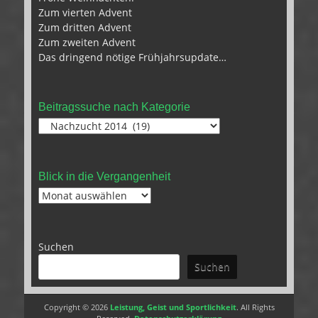
Zum vierten Advent
Zum dritten Advent
Zum zweiten Advent
Das dringend nötige Frühjahrsupdate…
Beitragssuche nach Kategorie
Beitragssuche
nach
Kategorie
Blick in die Vergangenheit
Blick
in
die
Vergangenheit
Suchen
Suchen
Copyright © 2026
Leistung, Geist und Sportlichkeit
. All Rights