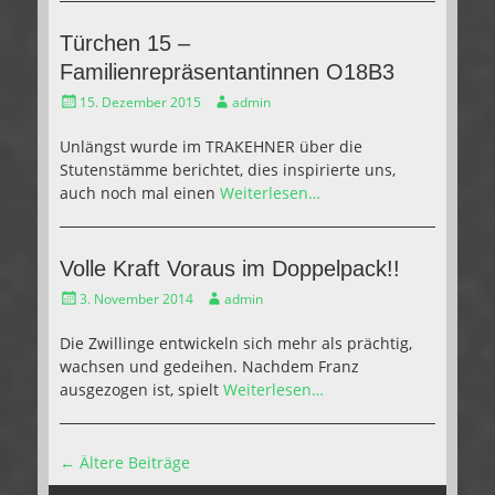
Türchen 15 –
Familienrepräsentantinnen O18B3
Gepostet
Autor
15. Dezember 2015
admin
am
Unlängst wurde im TRAKEHNER über die
Stutenstämme berichtet, dies inspirierte uns,
auch noch mal einen
Weiterlesen…
Volle Kraft Voraus im Doppelpack!!
Gepostet
Autor
3. November 2014
admin
am
Die Zwillinge entwickeln sich mehr als prächtig,
wachsen und gedeihen. Nachdem Franz
ausgezogen ist, spielt
Weiterlesen…
Beitragsnavigation
←
Ältere Beiträge