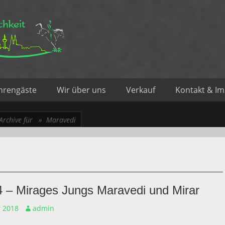
d Sportlichkeit
hrengäste
Wir über uns
Verkauf
Kontakt & I
Archive für »
Maravedi
4 – Mirages Jungs Maravedi und Mirar
Autor
 2018
admin