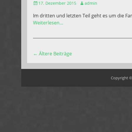
Gepostet
Autor
17. Dezember 2015
admin
am
Im dritten und letzten Teil geht es um die F
Weiterlesen…
Beitragsnavigation
←
Ältere Beiträge
Copyright 