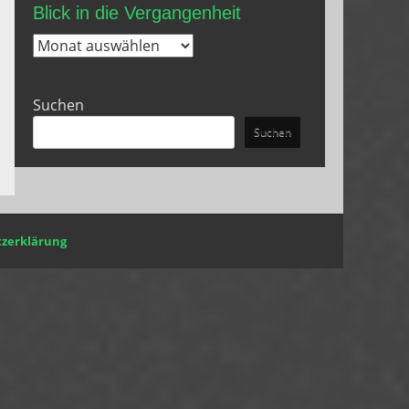
Blick in die Vergangenheit
Blick
in
die
Suchen
Vergangenheit
Suchen
zerklärung