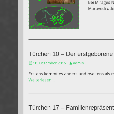
Bei Mirages 
Maravedi ode
Türchen 10 – Der erstgeborene 
Gepostet
Autor
10. Dezember 2016
admin
am
Erstens kommt es anders und zweitens als 
Weiterlesen…
Türchen 17 – Familienrepräsen