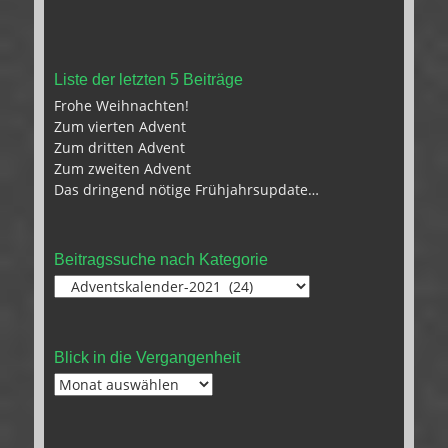
Liste der letzten 5 Beiträge
Frohe Weihnachten!
Zum vierten Advent
Zum dritten Advent
Zum zweiten Advent
Das dringend nötige Frühjahrsupdate…
Beitragssuche nach Kategorie
Beitragssuche
nach
Kategorie
Blick in die Vergangenheit
Blick
in
die
Vergangenheit