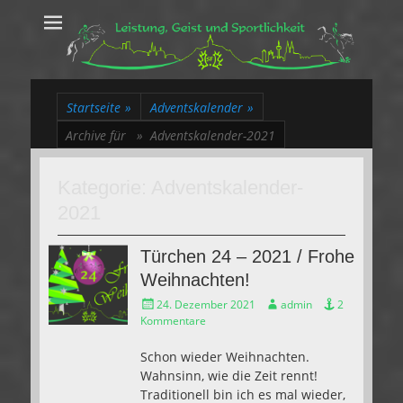
Leistung, Geist
Trakehner aus dem Herzen des Rheinlands
und Sportlichkeit
Startseite
»
Adventskalender
»
Archive für »
Adventskalender-2021
Kategorie:
Adventskalender-
2021
Türchen 24 – 2021 / Frohe
Weihnachten!
Gepostet
Autor
24. Dezember 2021
admin
2
am
Kommentare
Schon wieder Weihnachten.
Wahnsinn, wie die Zeit rennt!
Traditionell bin ich es mal wieder,