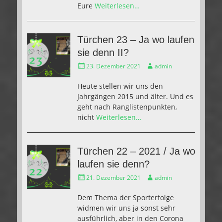
Eure
Weiterlesen…
Türchen 23 – Ja wo laufen
sie denn II?
Gepostet
Autor
23. Dezember 2021
admin
am
Heute stellen wir uns den
Jahrgängen 2015 und älter. Und es
geht nach Ranglistenpunkten,
nicht
Weiterlesen…
Türchen 22 – 2021 / Ja wo
laufen sie denn?
Gepostet
Autor
21. Dezember 2021
admin
am
Dem Thema der Sporterfolge
widmen wir uns ja sonst sehr
ausführlich, aber in den Corona