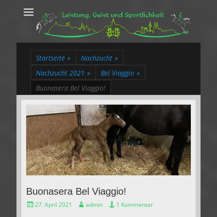
Leistung, Geist
Trakehner aus dem Herzen des Rheinlands
und Sportlichkeit
Startseite
»
Nachzucht
»
Nachzucht 2021
»
Bel Viaggio
»
Buonasera Bel Viaggio!
Buonasera Bel Viaggio!
Gepostet
Autor
27. April 2021
admin
1 Kommentar
am