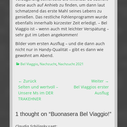
diese auch auf Anhieb zu finden, um dann laut
schmatzend das erste Mahl seines Lebens zu
genießen. Das restliche Fohlenprogramm wurde
ebenfalls innerhalb kürzester Zeit erledigt. – Bel
Viaggio ist – wenn auch mit leichter Verspätung –
sehr gut im Leben angekommen!
Bilder vom ersten Ausflug – und die dann auch
nicht nur in Handy-Qualität – gibt es dann wie
gewohnt am Abend.
Kategorien
Bel Viaggio
,
Nachzucht
,
Nachzucht 2021
Beitragsnavigation
← Zurück
Weiter →
Vorhergehender
Nächster
Selten und wertvoll –
Bel Viaggios erster
Beitrag:
Beitrag:
Unsere Ms im DER
Ausflug
TRAKEHNER
1 thought on “Buonasera Bel Viaggio!”
Claudia Schilinsky
sagt: