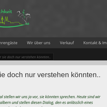
d Sportlichkeit
hrengäste
Wir über uns
Verkauf
Kontakt & I
 sie doch nur verstehen könnten..
ie doch nur verstehen könnten..
 stellen wir uns ja vor, sie könnten sprechen. Heute sind wir
albern und stellen diesen Dialog, den es anlässlich eines