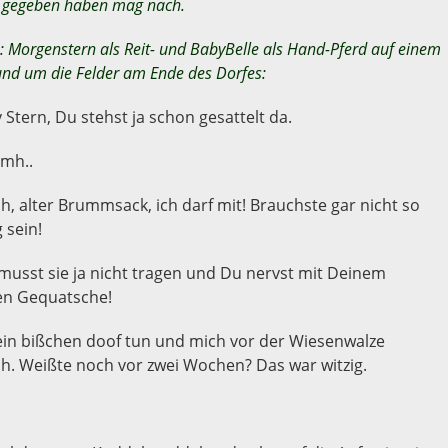
s gegeben haben mag nach.
n: Morgenstern als Reit- und BabyBelle als Hand-Pferd auf einem
rund um die Felder am Ende des Dorfes:
Stern, Du stehst ja schon gesattelt da.
h..
h, alter Brummsack, ich darf mit! Brauchste gar nicht so
 sein!
usst sie ja nicht tragen und Du nervst mit Deinem
en Gequatsche!
 ein bißchen doof tun und mich vor der Wiesenwalze
h. Weißte noch vor zwei Wochen? Das war witzig.