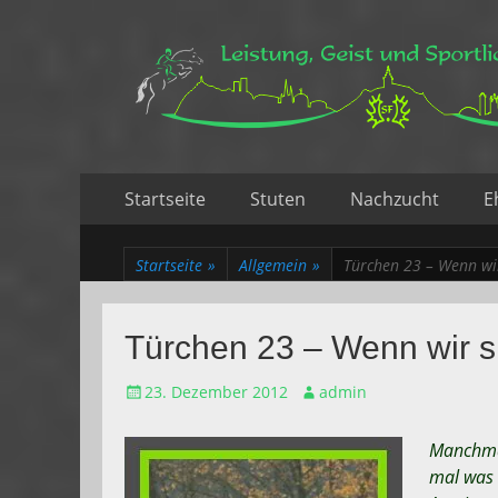
Leistung, Geist un
Trakehner aus dem Herzen des Rheinlands
Zum
Erstes
Startseite
Stuten
Nachzucht
E
Inhalt:
Menü
Startseite
»
Allgemein
»
Türchen 23 – Wenn wir
Türchen 23 – Wenn wir s
Gepostet
Autor
23. Dezember 2012
admin
am
Manchmal
mal was 