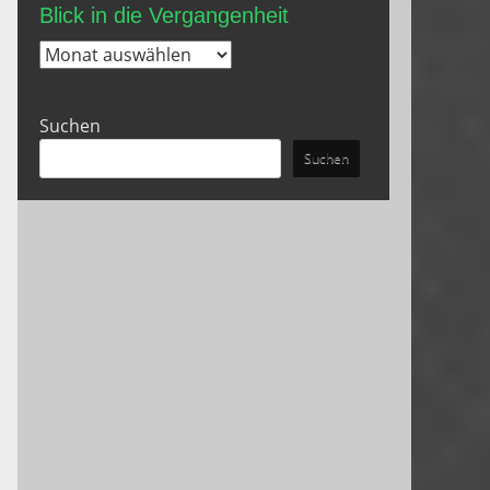
Blick in die Vergangenheit
Blick
in
die
Suchen
Vergangenheit
Suchen