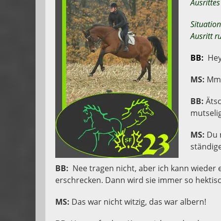
Ausritte
Situatio
Ausritt 
BB:
Hey 
MS:
Mmm
BB:
Ätsc
mutselig
MS:
Du m
ständig
BB:
Nee tragen nicht, aber ich kann wieder
erschrecken. Dann wird sie immer so hektisc
MS:
Das war nicht witzig, das war albern!