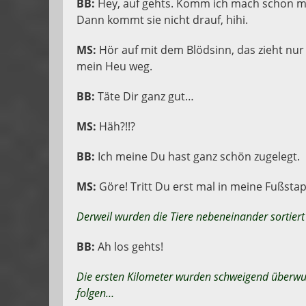
BB:
Hey, auf gehts. Komm ich mach schon ma
Dann kommt sie nicht drauf, hihi.
MS:
Hör auf mit dem Blödsinn, das zieht nur a
mein Heu weg.
BB:
Täte Dir ganz gut…
MS:
Häh?!!?
BB:
Ich meine Du hast ganz schön zugelegt.
MS:
Göre! Tritt Du erst mal in meine Fußsta
Derweil wurden die Tiere nebeneinander sortiert 
BB:
Ah los gehts!
Die ersten Kilometer wurden schweigend überwund
folgen…