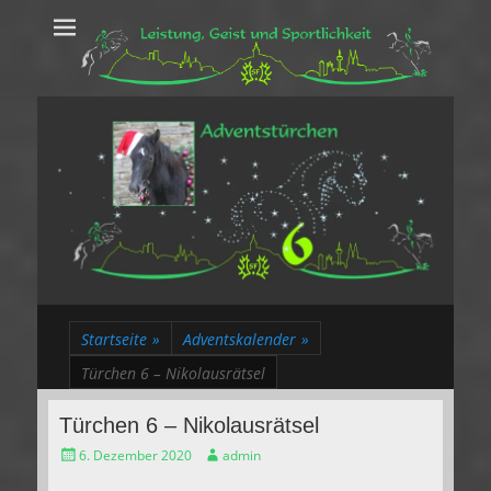
Leistung, Geist
Trakehner aus dem Herzen des Rheinlands
und Sportlichkeit
Startseite
»
Adventskalender
»
Türchen 6 – Nikolausrätsel
Türchen 6 – Nikolausrätsel
Gepostet
Autor
6. Dezember 2020
admin
am