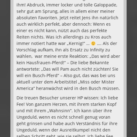
ihm! Abdruck, immer locker und tolle Galoppade,
sehr gut am Sprung, alles in allem einer meiner
absoluten Favoriten. Jetzt reitet Jens ihn natürlich
auch wirklich perfekt, aber dennoch: Wenn es
einer es nicht kann, nützt auch das perfekte
Reiten nichts. Was ich allerdings zu Kros auch
immer notiert hatte war „Kernig!“ …
…. Als der
Vorschlag aufkam, ihn als Ersatz zu Infinity zu
wählen, war meine erste Reaktion: „Das wird aber
kein Hausfrauen-Pferd!“ – Die liebe Bekannte
antwortete: „Das will Pam auch nicht züchten! Sie
will ein Busch-Pferd“ – Also gut, das was bei uns
aktuell unter dem Arbeitstitel „Miss oder Mister
America“ heranwächst wird in den Busch müssen.
Die treuen Besucher unserer HP wissen: Ich liebe
Fee! Von ganzem Herzen, mit ihrem starken Kopf
und mit ihrem „Wahnsinn“. Ich kann über ihre
Ungeduld, wenn es nicht schnell genug voran
geht grinsen und habe auch Verständnis für ihre
Ungeduld, wenn der Ausreitkumpel nicht den
selben Schritt geht, wie sie selbst. Ich liebe Fee,