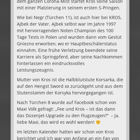
dem ganzen Corona-Mist startet Kros seine Saison
mit einer Platzierung in seinem ersten S-Pringen.
Wie bei Negr (Türchen 11), ist auch hier bei KROS,
Ajbek der Vater. Ajbek selbst war im Jahre 1997
mit hervorragenden Noten Champion des 100
Tage Tests in Polen und wurden dann vom Gestüt
Gniezno erworben, wo er Hauptbeschälerstatus
einnahm. Eine frühe Verletzung beendete seine
Karriere als Springpferd, aber seine Nachkommen
hinterlassen ein eindrucksvolles
Leistungszeugnis.
Mutter von Kros ist die Halbblutstute Korsarka, die
auf den Hengst Sword xx zurückgeht und aus dem
Stutenstamm der Korsyka hervorgegangen ist.
Nach Türchen 8 wurde auf Facebook schon von
Maxi Völk gefragt: „Fee und Kros – ist das dann
das Düsenjet-Upgrade zu den Flugzeugen?“ – Ja,
liebe Maxi, das wird es wohl werden!
Im letzten Kalender hatten wir schon von Kros
berichtet und ich war von Anfang an ein Fan von