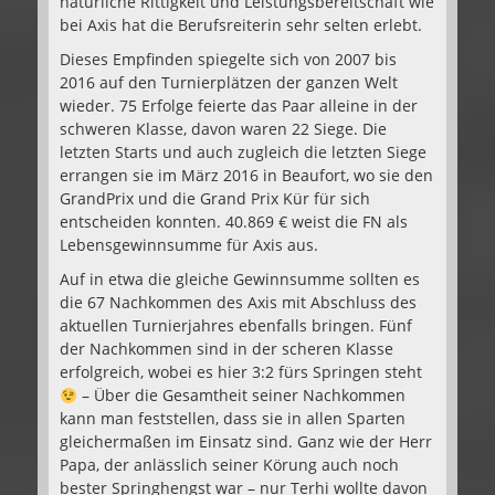
natürliche Rittigkeit und Leistungsbereitschaft wie
bei Axis hat die Berufsreiterin sehr selten erlebt.
Dieses Empfinden spiegelte sich von 2007 bis
2016 auf den Turnierplätzen der ganzen Welt
wieder. 75 Erfolge feierte das Paar alleine in der
schweren Klasse, davon waren 22 Siege. Die
letzten Starts und auch zugleich die letzten Siege
errangen sie im März 2016 in Beaufort, wo sie den
GrandPrix und die Grand Prix Kür für sich
entscheiden konnten. 40.869 € weist die FN als
Lebensgewinnsumme für Axis aus.
Auf in etwa die gleiche Gewinnsumme sollten es
die 67 Nachkommen des Axis mit Abschluss des
aktuellen Turnierjahres ebenfalls bringen. Fünf
der Nachkommen sind in der scheren Klasse
erfolgreich, wobei es hier 3:2 fürs Springen steht
– Über die Gesamtheit seiner Nachkommen
kann man feststellen, dass sie in allen Sparten
gleichermaßen im Einsatz sind. Ganz wie der Herr
Papa, der anlässlich seiner Körung auch noch
bester Springhengst war – nur Terhi wollte davon