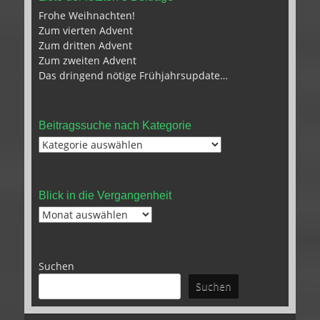
Frohe Weihnachten!
Zum vierten Advent
Zum dritten Advent
Zum zweiten Advent
Das dringend nötige Frühjahrsupdate…
Beitragssuche nach Kategorie
Beitragssuche
nach
Kategorie
Blick in die Vergangenheit
Blick
in
die
Vergangenheit
Suchen
Suchen