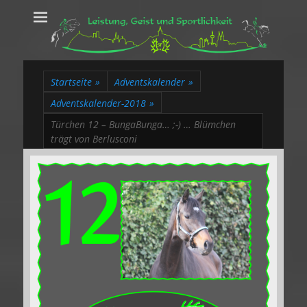
Leistung, Geist
Trakehner aus dem Herzen des Rheinlands
und Sportlichkeit
Startseite
»
Adventskalender
»
Adventskalender-2018
»
Türchen 12 – BungaBunga… ;-) … Blümchen
trägt von Berlusconi