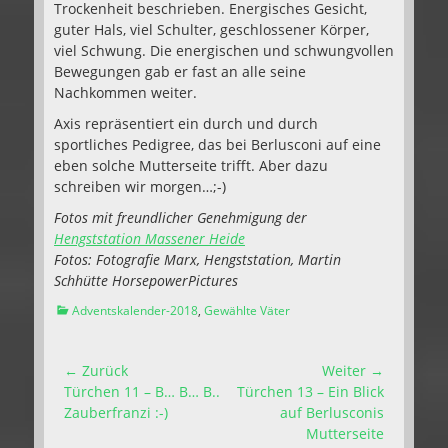
Trockenheit beschrieben. Energisches Gesicht,
guter Hals, viel Schulter, geschlossener Körper,
viel Schwung. Die energischen und schwungvollen
Bewegungen gab er fast an alle seine
Nachkommen weiter.
Axis repräsentiert ein durch und durch
sportliches Pedigree, das bei Berlusconi auf eine
eben solche Mutterseite trifft. Aber dazu
schreiben wir morgen…;-)
Fotos mit freundlicher Genehmigung der
Hengststation Massener Heide
Fotos: Fotografie Marx, Hengststation, Martin
Schhütte HorsepowerPictures
Kategorien
Adventskalender-2018
,
Gewählte Väter
Beitragsnavigation
← Zurück
Weiter →
Vorhergehender
Nächster
Türchen 11 – B… B… B..
Türchen 13 – Ein Blick
Beitrag:
Beitrag:
Zauberfranzi :-)
auf Berlusconis
Mutterseite