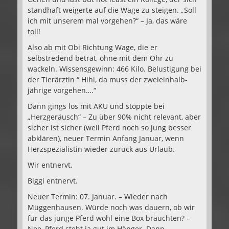
standhaft weigerte auf die Wage zu steigen. „Soll
ich mit unserem mal vorgehen?“ – Ja, das wäre
toll!
Also ab mit Obi Richtung Wage, die er
selbstredend betrat, ohne mit dem Ohr zu
wackeln. Wissensgewinn: 466 Kilo. Belustigung bei
der Tierärztin “ Hihi, da muss der zweieinhalb-
jährige vorgehen….“
Dann gings los mit AKU und stoppte bei
„Herzgeräusch“ – Zu über 90% nicht relevant, aber
sicher ist sicher (weil Pferd noch so jung besser
abklären), neuer Termin Anfang Januar, wenn
Herzspezialistin wieder zurück aus Urlaub.
Wir entnervt.
Biggi entnervt.
Neuer Termin: 07. Januar. – Wieder nach
Müggenhausen. Würde noch was dauern, ob wir
für das junge Pferd wohl eine Box bräuchten? –
Nee, Pferd steht ja gut im Hänger. Dann