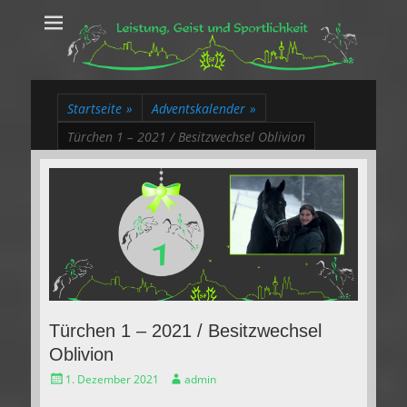
Leistung, Geist
Trakehner aus dem Herzen des Rheinlands
und Sportlichkeit
Startseite
»
Adventskalender
»
Türchen 1 – 2021 / Besitzwechsel Oblivion
Türchen 1 – 2021 / Besitzwechsel
Oblivion
Gepostet
Autor
1. Dezember 2021
admin
am