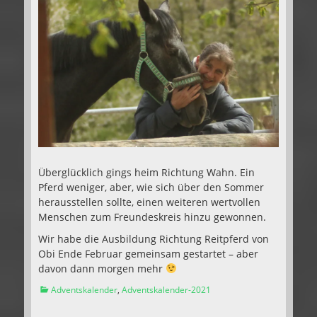
Überglücklich gings heim Richtung Wahn. Ein
Pferd weniger, aber, wie sich über den Sommer
herausstellen sollte, einen weiteren wertvollen
Menschen zum Freundeskreis hinzu gewonnen.
Wir habe die Ausbildung Richtung Reitpferd von
Obi Ende Februar gemeinsam gestartet – aber
davon dann morgen mehr
Kategorien
Adventskalender
,
Adventskalender-2021