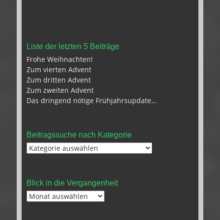
Liste der letzten 5 Beiträge
Frohe Weihnachten!
Zum vierten Advent
Zum dritten Advent
Zum zweiten Advent
Das dringend nötige Frühjahrsupdate…
Beitragssuche nach Kategorie
Beitragssuche
nach
Kategorie
Blick in die Vergangenheit
Blick
in
die