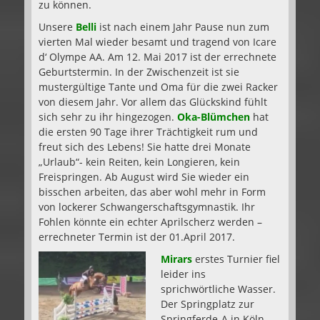
zu können.
Unsere
Belli
ist nach einem Jahr Pause nun zum
vierten Mal wieder besamt und tragend von Icare
d‘ Olympe AA. Am 12. Mai 2017 ist der errechnete
Geburtstermin. In der Zwischenzeit ist sie
mustergültige Tante und Oma für die zwei Racker
von diesem Jahr. Vor allem das Glückskind fühlt
sich sehr zu ihr hingezogen.
Oka-Blümchen
hat
die ersten 90 Tage ihrer Trächtigkeit rum und
freut sich des Lebens! Sie hatte drei Monate
„Urlaub“- kein Reiten, kein Longieren, kein
Freispringen. Ab August wird Sie wieder ein
bisschen arbeiten, das aber wohl mehr in Form
von lockerer Schwangerschaftsgymnastik. Ihr
Fohlen könnte ein echter Aprilscherz werden –
errechneter Termin ist der 01.April 2017.
Mirars
erstes Turnier fiel
leider ins
sprichwörtliche Wasser.
Der Springplatz zur
Springferde-A in Köln-