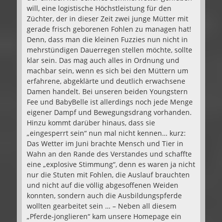
will, eine logistische Höchstleistung für den
Züchter, der in dieser Zeit zwei junge Mütter mit
gerade frisch geborenen Fohlen zu managen hat!
Denn, dass man die kleinen Fuzzies nun nicht in
mehrstündigen Dauerregen stellen möchte, sollte
klar sein. Das mag auch alles in Ordnung und
machbar sein, wenn es sich bei den Müttern um
erfahrene, abgeklärte und deutlich erwachsene
Damen handelt. Bei unseren beiden Youngstern
Fee und BabyBelle ist allerdings noch jede Menge
eigener Dampf und Bewegungsdrang vorhanden.
Hinzu kommt darüber hinaus, dass sie
„eingesperrt sein“ nun mal nicht kennen… kurz:
Das Wetter im Juni brachte Mensch und Tier in
Wahn an den Rande des Verstandes und schaffte
eine „explosive Stimmung“, denn es waren ja nicht
nur die Stuten mit Fohlen, die Auslauf brauchten
und nicht auf die völlig abgesoffenen Weiden
konnten, sondern auch die Ausbildungspferde
wollten gearbeitet sein … – Neben all diesem
„Pferde-jonglieren“ kam unsere Homepage ein