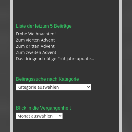
Liste der letzten 5 Beiträge
Frohe Weihnachten!
Zum vierten Advent
Zum dritten Advent
Zum zweiten Advent
Das dringend nötige Frühjahrsupdate…
Beitragssuche nach Kategorie
Beitragssuche
nach
Kategorie
Blick in die Vergangenheit
Blick
in
die