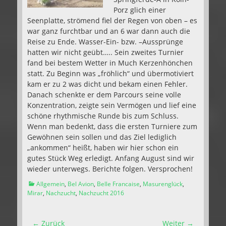
Porz glich einer
Seenplatte, strömend fiel der Regen von oben – es
war ganz furchtbar und an 6 war dann auch die
Reise zu Ende. Wasser-Ein- bzw. –Aussprünge
hatten wir nicht geübt….. Sein zweites Turnier
fand bei bestem Wetter in Much Kerzenhönchen
statt. Zu Beginn was „fröhlich“ und übermotiviert
kam er zu 2 was dicht und bekam einen Fehler.
Danach schenkte er dem Parcours seine volle
Konzentration, zeigte sein Vermögen und lief eine
schöne rhythmische Runde bis zum Schluss.
Wenn man bedenkt, dass die ersten Turniere zum
Gewöhnen sein sollen und das Ziel lediglich
„ankommen“ heißt, haben wir hier schon ein
gutes Stück Weg erledigt. Anfang August sind wir
wieder unterwegs. Berichte folgen. Versprochen!
Kategorien
Allgemein
,
Bel Avion
,
Belle Francaise
,
Masurenglück
,
Mirar
,
Nachzucht
,
Nachzucht 2016
Beitragsnavigation
← Zurück
Weiter →