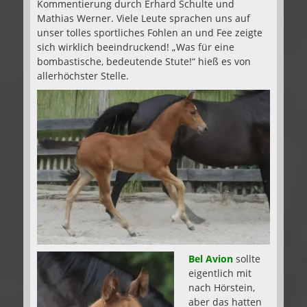
Kommentierung durch Erhard Schulte und
Mathias Werner. Viele Leute sprachen uns auf
unser tolles sportliches Fohlen an und Fee zeigte
sich wirklich beeindruckend! „Was für eine
bombastische, bedeutende Stute!“ hieß es von
allerhöchster Stelle.
Bel Avion
sollte
eigentlich mit
nach Hörstein,
aber das hatten