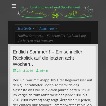
Leistung, Geist
Trakehner aus dem Herzen des Rheinlands
und Sportlichkeit
Startseite
»
Allgemein
»
Endlich Sommer!! – Ein schneller Rückblick auf
die letzten acht Wochen…
Endlich Sommer!! – Ein schneller
Rückblick auf die letzten acht
Wochen…
Gepostet
Autor
27. Juli 2016
admin
am
Der Juni war mit knapp 185 Liter Regenwasser auf
den Quadratmeter Boden so ziemlich das
Nasseste was wir seit vielen Jahren hatten. 203%
im Vergleich zum Mittelwert der Jahre 1981 bis
2010 (100 Prozent) angezeigt. Ärgerlich für jeden,
der einfach nur schönes Sommerwetter genießen