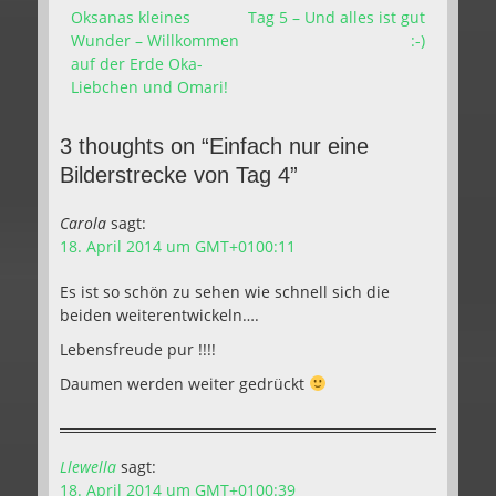
Vorhergehender
Nächster
Oksanas kleines
Tag 5 – Und alles ist gut
Beitrag:
Beitrag:
Wunder – Willkommen
:-)
auf der Erde Oka-
Liebchen und Omari!
3 thoughts on “Einfach nur eine
Bilderstrecke von Tag 4”
Carola
sagt:
18. April 2014 um GMT+0100:11
Es ist so schön zu sehen wie schnell sich die
beiden weiterentwickeln….
Lebensfreude pur !!!!
Daumen werden weiter gedrückt
Llewella
sagt:
18. April 2014 um GMT+0100:39