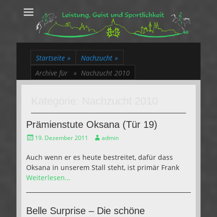
Leistung, Geist
Trakehner aus dem Herzen des Rheinlands
und Sportlichkeit
Startseite
»
Nachzucht
»
Archive für »
Nachzucht 2010
Kategorie:
Nachzucht 2010
Prämienstute Oksana (Tür 19)
Gepostet
Autor
19. Dezember 2011
admin
am
Auch wenn er es heute bestreitet, dafür dass
Oksana in unserem Stall steht, ist primär Frank
Weiterlesen…
Belle Surprise – Die schöne