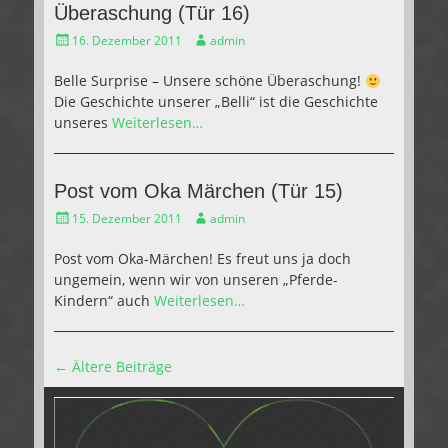
Überaschung (Tür 16)
Gepostet
Autor
16. Dezember 2011
admin
am
Belle Surprise – Unsere schöne Überaschung!
Die Geschichte unserer „Belli“ ist die Geschichte
unseres
Weiterlesen…
Post vom Oka Märchen (Tür 15)
Gepostet
Autor
15. Dezember 2011
admin
am
Post vom Oka-Märchen! Es freut uns ja doch
ungemein, wenn wir von unseren „Pferde-
Kindern“ auch
Weiterlesen…
Beitragsnavigation
←
Ältere Beiträge