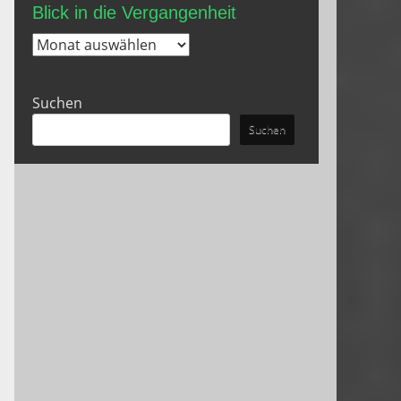
Blick in die Vergangenheit
Blick
in
die
Suchen
Vergangenheit
Suchen