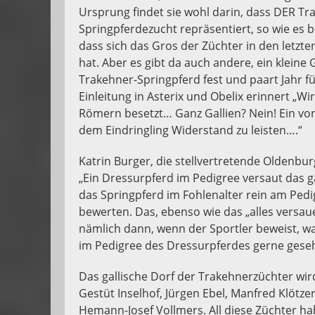
Ursprung findet sie wohl darin, dass DER T
Springpferdezucht repräsentiert, so wie es b
dass sich das Gros der Züchter in den letz
hat. Aber es gibt da auch andere, ein klein
Trakehner-Springpferd fest und paart Jahr für
Einleitung in Asterix und Obelix erinnert „Wi
Römern besetzt… Ganz Gallien? Nein! Ein von
dem Eindringling Widerstand zu leisten….“
Katrin Burger, die stellvertretende Oldenbur
„Ein Dressurpferd im Pedigree versaut das g
das Springpferd im Fohlenalter rein am Ped
bewerten. Das, ebenso wie das „alles versaue
nämlich dann, wenn der Sportler beweist, was 
im Pedigree des Dressurpferdes gerne geseh
Das gallische Dorf der Trakehnerzüchter wir
Gestüt Inselhof, Jürgen Ebel, Manfred Klötze
Hemann-Josef Vollmers. All diese Züchter ha