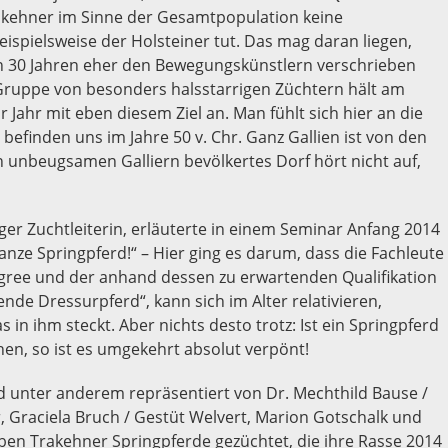
rakehner im Sinne der Gesamtpopulation keine
eispielsweise der Holsteiner tut. Das mag daran liegen,
ten 30 Jahren eher den Bewegungskünstlern verschrieben
e Gruppe von besonders halsstarrigen Züchtern hält am
 Jahr mit eben diesem Ziel an. Man fühlt sich hier an die
r befinden uns im Jahre 50 v. Chr. Ganz Gallien ist von den
 unbeugsamen Galliern bevölkertes Dorf hört nicht auf,
ger Zuchtleiterin, erläuterte in einem Seminar Anfang 2014
anze Springpferd!“ – Hier ging es darum, dass die Fachleute
igree und der anhand dessen zu erwartenden Qualifikation
nde Dressurpferd“, kann sich im Alter relativieren,
in ihm steckt. Aber nichts desto trotz: Ist ein Springpferd
en, so ist es umgekehrt absolut verpönt!
d unter anderem repräsentiert von Dr. Mechthild Bause /
r, Graciela Bruch / Gestüt Welvert, Marion Gotschalk und
ben Trakehner Springpferde gezüchtet, die ihre Rasse 2014