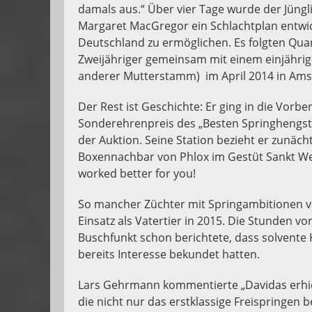
damals aus.“ Über vier Tage wurde der Jün
Margaret MacGregor ein Schlachtplan entwi
Deutschland zu ermöglichen. Es folgten Qua
Zweijähriger gemeinsam mit einem einjährige
anderer Mutterstamm) im April 2014 in Ams
Der Rest ist Geschichte: Er ging in die Vorbe
Sonderehrenpreis des „Besten Springhengste
der Auktion. Seine Station bezieht er zunächt
Boxennachbar von Phlox im Gestüt Sankt Welv
worked better for you!
So mancher Züchter mit Springambitionen ve
Einsatz als Vatertier in 2015. Die Stunden v
Buschfunkt schon berichtete, dass solvente
bereits Interesse bekundet hatten.
Lars Gehrmann kommentierte „Davidas erhielt
die nicht nur das erstklassige Freispringen 