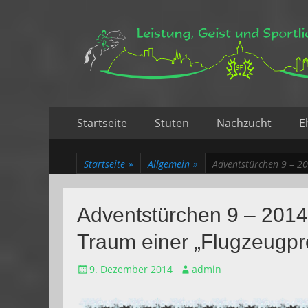
Leistung, Geist un
Trakehner aus dem Herzen des Rheinlands
Zum
Erstes
Startseite
Stuten
Nachzucht
E
Inhalt:
Menü
Startseite
»
Allgemein
»
Adventstürchen 9 – 2
Adventstürchen 9 – 2014
Traum einer „Flugzeugpr
Gepostet
Autor
9. Dezember 2014
admin
am