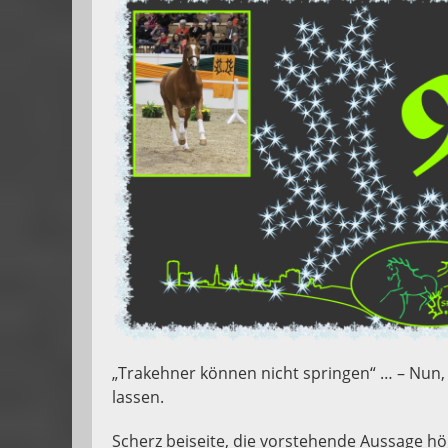
„Trakehner können nicht springen“ … – Nun, 
lassen.
Scherz beiseite, die vorstehende Aussage hört