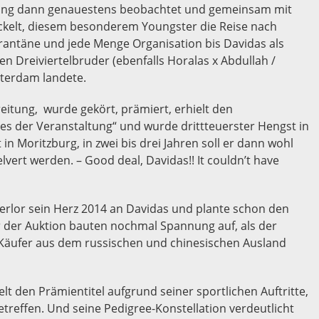
gling dann genauestens beobachtet und gemeinsam mit
ckelt, diesem besonderem Youngster die Reise nach
rantäne und jede Menge Organisation bis Davidas als
n Dreiviertelbruder (ebenfalls Horalas x Abdullah /
terdam landete.
reitung, wurde gekört, prämiert, erhielt den
s der Veranstaltung“ und wurde drittteuerster Hengst in
 in Moritzburg, in zwei bis drei Jahren soll er dann wohl
ert werden. – Good deal, Davidas!! It couldn’t have
rlor sein Herz 2014 an Davidas und plante schon den
or der Auktion bauten nochmal Spannung auf, als der
 Käufer aus dem russischen und chinesischen Ausland
 den Prämientitel aufgrund seiner sportlichen Auftritte,
betreffen. Und seine Pedigree-Konstellation verdeutlicht