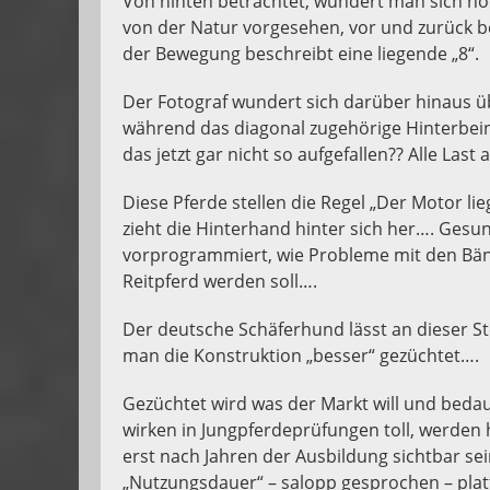
Von hinten betrachtet, wundert man sich noc
von der Natur vorgesehen, vor und zurück b
der Bewegung beschreibt eine liegende „8“.
Der Fotograf wundert sich darüber hinaus üb
während das diagonal zugehörige Hinterbein 
das jetzt gar nicht so aufgefallen?? Alle Las
Diese Pferde stellen die Regel „Der Motor li
zieht die Hinterhand hinter sich her…. Gesu
vorprogrammiert, wie Probleme mit den Bä
Reitpferd werden soll….
Der deutsche Schäferhund lässt an dieser Ste
man die Konstruktion „besser“ gezüchtet….
Gezüchtet wird was der Markt will und bedaue
wirken in Jungpferdeprüfungen toll, werden h
erst nach Jahren der Ausbildung sichtbar sei
„Nutzungsdauer“ – salopp gesprochen – platt