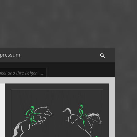
mpressum
Search
kel und ihre Folgen…..