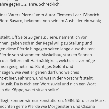
ahre gegen 3,2 Jahre. Schrecklich!!
eines Vaters Pferde“ vom Autor Clemens Laar. Fähnrich
 Pferd Bayard, bekommt von seinem Ausbilder ein wenig
steht. Uff Seite 20 genau: ‚Tiere, namentlich von
n, geben sich in der Regel willig zu Stellung und
en diese Pferde hingegen selten lange auszuhalten;
e Pferde von strammem Muskelbau, starken Sehnen
 des Reiters mit Hartnäckigkeit, welche sie vermöge
mmen geeignet sind. Richtiges Gefühl und
 sagen, wie weit er gehen darf und welches
t et hier, Fähnrich, und was in der Vorschrift steht,
 is Musik. Da is nich een Wort zuviel und nich een Wort
 in die Köppe, wo et sitzen sollte“
iegt, können wir nur konstatieren, NEIN, für diesen Markt
ir möchten gerne Pferde wie Morgenstern und Oksana