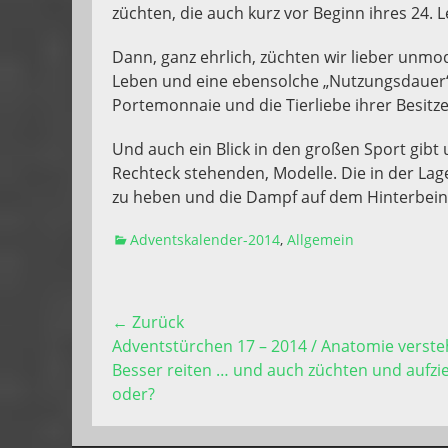
züchten, die auch kurz vor Beginn ihres 24.
Dann, ganz ehrlich, züchten wir lieber unmo
Leben und eine ebensolche „Nutzungsdauer“ –
Portemonnaie und die Tierliebe ihrer Besitz
Und auch ein Blick in den großen Sport gibt
Rechteck stehenden, Modelle. Die in der Lage
zu heben und die Dampf auf dem Hinterbein
Kategorien
Adventskalender-2014
,
Allgemein
Beitragsnavigation
← Zurück
Vorhergehender
Adventstürchen 17 – 2014 / Anatomie verste
Beitrag:
Besser reiten … und auch züchten und aufzi
oder?