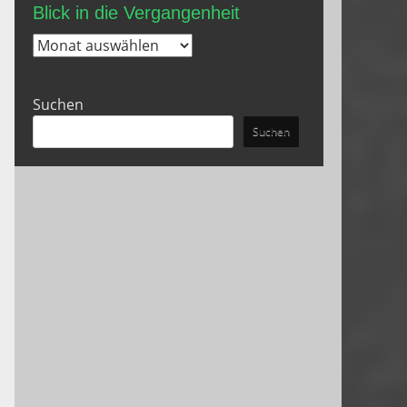
Blick in die Vergangenheit
Blick
in
die
Suchen
Vergangenheit
Suchen