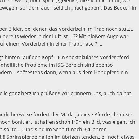
h ein wenig über Sprunggelenke, die sich nicht nur, wie
ewegen, sondern auch seitlich „nachgeben“. Das Becken in
er Bilder, bei denen das Vorderbein im Trab noch stützt,
bereits wieder in der Luft ist… ?? Mit bloßem Auge war
t auf einem Vorderbein in einer Trabphase ? ….
egt hinten“ auf den Kopf – Ein spektakuläres Vorderpferd
ndheitliche Probleme im ISG-Bereich sind ebenso
ndern – spätestens dann, wenn aus dem Handpferd ein
lle ganz herzlich grüßen!! Wir erinnern uns, auch da hat
rlicherweise fordert der Markt ja diese Pferde, denn sie
och bonitiert, schaffen schon früh ein Bild, was eigentlich
n sollte …. und sind im Schnitt nach 3,4 Jahren
!!! Springpferde halten im übrigen tendenziell noch etwas