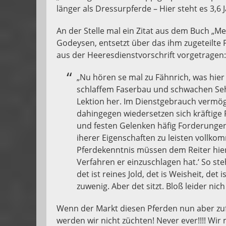
länger als Dressurpferde – Hier steht es 3,6 J
An der Stelle mal ein Zitat aus dem Buch „M
Godeysen, entsetzt über das ihm zugeteilte
aus der Heeresdienstvorschrift vorgetragen:
„Nu hören se mal zu Fähnrich, was hier 
schlaffem Faserbau und schwachen Sehne
Lektion her. Im Dienstgebrauch vermög
dahingegen wiedersetzen sich kräftig
und festen Gelenken häfig Forderungen
iherer Eigenschaften zu leisten vollko
Pferdekenntnis müssen dem Reiter hier
Verfahren er einzuschlagen hat.‘ So steh
det ist reines Jold, det is Weisheit, det
zuwenig. Aber det sitzt. Bloß leider nich
Wenn der Markt diesen Pferden nun aber zufl
werden wir nicht züchten! Never ever!!!! W