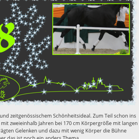
t und zeitgenössischem Schönheitsideal. Zum Teil schon ins
 mit zweieinhalb Jahren bei 170 cm Körpergröße mit langen
ägten Gelenken und dazu mit wenig Körper die Bühne
aber das ist noch ein anders Thema.