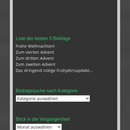
Liste der letzten 5 Beiträge
Frohe Weihnachten!
Zum vierten Advent
Zum dritten Advent
Zum zweiten Advent
Das dringend nötige Frühjahrsupdate…
Beitragssuche nach Kategorie
Beitragssuche
nach
Kategorie
Blick in die Vergangenheit
Blick