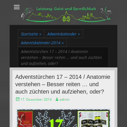
Leistung, Geist
Trakehner aus dem Herzen des Rheinlands
und Sportlichkeit
Startseite
»
Adventskalender
»
Adventskalender-2014
»
Adventstürchen 17 – 2014 / Anatomie
verstehen – Besser reiten … und auch züchten
und aufziehen, oder?
Adventstürchen 17 – 2014 / Anatomie
verstehen – Besser reiten … und
auch züchten und aufziehen, oder?
Gepostet
Autor
17. Dezember 2014
admin
am