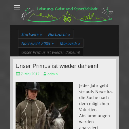
Leistung, Geist
Trakehner aus dem Herzen des Rheinlands
und Sportlichkeit
Startseite
»
Nachzucht
»
Nachzucht 2009
»
Maravedi
»
Unser Primus ist wieder daheim!
Unser Primus ist wieder daheim!
Gepostet
Autor
7. Mai 2012
admin
am
Jedes Jahr geht
sie aufs Neue los,
die Suche nach
dem möglichen
Vatertier.
Abstammungen
werden
analysiert,