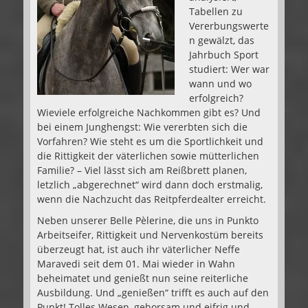
Tabellen zu
Vererbungswerte
n gewälzt, das
Jahrbuch Sport
studiert: Wer war
wann und wo
erfolgreich?
Wieviele erfolgreiche Nachkommen gibt es? Und
bei einem Junghengst: Wie vererbten sich die
Vorfahren? Wie steht es um die Sportlichkeit und
die Rittigkeit der väterlichen sowie mütterlichen
Familie? – Viel lässt sich am Reißbrett planen,
letzlich „abgerechnet“ wird dann doch erstmalig,
wenn die Nachzucht das Reitpferdealter erreicht.
Neben unserer Belle Pèlerine, die uns in Punkto
Arbeitseifer, Rittigkeit und Nervenkostüm bereits
überzeugt hat, ist auch ihr väterlicher Neffe
Maravedi seit dem 01. Mai wieder in Wahn
beheimatet und genießt nun seine reiterliche
Ausbildung. Und „genießen“ trifft es auch auf den
Punkt! Tolles Wesen, gehorsam und eifrig und