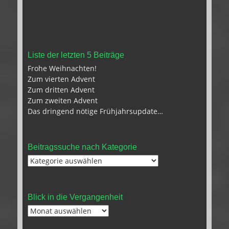
Liste der letzten 5 Beiträge
Frohe Weihnachten!
Zum vierten Advent
Zum dritten Advent
Zum zweiten Advent
Das dringend nötige Frühjahrsupdate…
Beitragssuche nach Kategorie
Beitragssuche
nach
Kategorie
Blick in die Vergangenheit
Blick
in