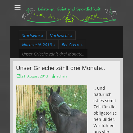
Leistung, Geist
Trakehner aus dem Herzen des Rheinlands
und Sportlichkeit
Startseite
»
Nachzucht
»
Nachzucht 2013
»
Bel Greco
»
Unser Grieche zählt drei Monate..
Unser Grieche zählt drei Monate..
Gepostet
Autor
21. August 2013
admin
am
.. und
natürlich
ist es somit
Zeit für die
obligatorisc
hen Bilder.
Wir fühlen
uns vier