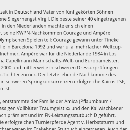
zeit in Deutschland Vater von fünf gekörten Söhnen
e Siegerhengst Virgil. Die beste seiner 40 eingetragenen
m in den Niederlanden machte er sich einen
ber, seine KWPN-Nachkommen Courage und Ampère
mpischen Spielen teil; Courage gewann unter Tineke
lle in Barcelona 1992 und war u. a. mehrfacher Weltcup-
eilnehmer, Ampère war für die Niederlande 1984 in Los
ina Capellmann Mannschafts-Welt- und Europameister.
 2000 und mittlerweile in schweren Dressurprüfungen
un-Tochter zurück. Der letzte lebende Nachkomme des
in schweren Springkonkurrenzen erfolgreiche Kairos TSF,
 ist.
, entstammte der Familie der Amica (Pflaumbaum /
lassigen Vollblüter Traumgeist xx und den Kallwischkener
ch prämiert und im FN-Leistungsstutbuch D geführt,
die erfolgreichen Turnierpferde Agent v. Herbststurm und
chter waren im Trakehner Stutbuch eingetragen. Auch der