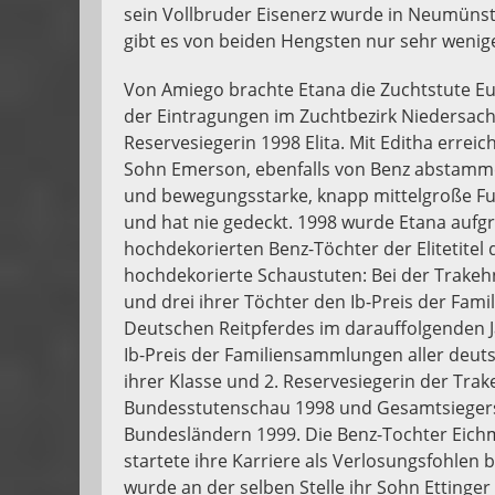
sein Vollbruder Eisenerz wurde in Neumünst
gibt es von beiden Hengsten nur sehr wen
Von Amiego brachte Etana die Zuchtstute Euro
der Eintragungen im Zuchtbezirk Niedersach
Reservesiegerin 1998 Elita. Mit Editha errei
Sohn Emerson, ebenfalls von Benz abstamm
und bewegungsstarke, knapp mittelgroße Fu
und hat nie gedeckt. 1998 wurde Etana aufg
hochdekorierten Benz-Töchter der Elitetitel
hochdekorierte Schaustuten: Bei der Trakeh
und drei ihrer Töchter den Ib-Preis der Fa
Deutschen Reitpferdes im darauffolgenden J
Ib-Preis der Familiensammlungen aller deuts
ihrer Klasse und 2. Reservesiegerin der Tra
Bundesstutenschau 1998 und Gesamtsiegers
Bundesländern 1999. Die Benz-Tochter Eic
startete ihre Karriere als Verlosungsfohle
wurde an der selben Stelle ihr Sohn Ettinge