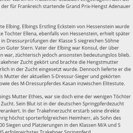
der für Frankreich startende Grand Prix-Hengst Adenauer
e Elbing. Elbings Erstling Eckstein von Hessenstein wurde
e Tochter Ellena, ebenfalls von Hessenstein, erhielt später
den in Dressurprüfungen der Klasse S siegreichen Söhne
 Guter Stern. Vater der Elbing war Konsul, der über
 war, züchterisch jedoch ansonsten bedeutungslos blieb.
 Trakehner Zucht gekört und brachte die Hengstmutter
ich in der Zucht eingesetzt wurde. Dennoch lieferte er die
als Mutter der aktuellen S-Dressur-Sieger und gekörten
owie des M-Dressurpferdes Kasan inzwischen Elitestute.
ngs Mutter Ethies, war sie doch eine der wenigen Töchter
Zucht. Sein Blut ist in der deutschen Springpferdezucht
erankert. In der Trakehnerzucht erstarb seine direkte
hrig höchst sporterfolgreichen Heimherr, als Sohn des
00 Siegen und Platzierungen in den Klassen M/A und S
5 erfolgreichstes Trakehner Springpferd.