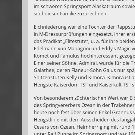
im schweren Springsport Alaskatraum sowie 
sind dieser Familie zuzurechnen.
Elchniederung war eine Tochter der Rappstut
in M-Dressurprüfungen eingesetzt, ihrer erst
das Prädikat „Elitestute“, u. a. für ihre bei
Edelmann von Mahagoni und Eddy’s Magic von
Komet und Famulus hochinteressant gezogen
Einer seiner Söhne, Admiral, wurde für die
Galathee, deren Flaneur-Sohn Gajus nur spärl
Spitzenstuten Kelly und Kimora. Kimora ist 
Hengste Kaiserdom TSF und Kaiserkult TSF s
Von besonderem züchterischen Wert war Elbi
des Springvererbers Ozean in der Trakehner 
heute noch fest über seinen Enkel Grannus v
Hengstlinie mit dem Ausscheiden des langjä
Cesars von Ozean. Heimherr ging mit rund 1
unter Ralf Runge im Springsport und war 198