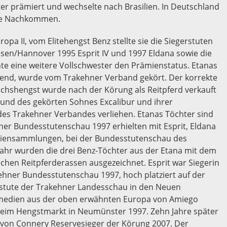
er prämiert und wechselte nach Brasilien. In Deutschland
ige Nachkommen.
pa II, vom Elitehengst Benz stellte sie die Siegerstuten
sen/Hannover 1995 Esprit IV und 1997 Eldana sowie die
chte eine weitere Vollschwester den Prämienstatus. Etanas
end, wurde vom Trakehner Verband gekört. Der korrekte
chshengst wurde nach der Körung als Reitpferd verkauft
rund des gekörten Sohnes Excalibur und ihrer
 des Trakehner Verbandes verliehen. Etanas Töchter sind
ner Bundesstutenschau 1997 erhielten mit Esprit, Eldana
miliensammlungen, bei der Bundesstutenschau des
ahr wurden die drei Benz-Töchter aus der Etana mit dem
chen Reitpferderassen ausgezeichnet. Esprit war Siegerin
kehner Bundesstutenschau 1997, hoch platziert auf der
tute der Trakehner Landesschau in den Neuen
hmedien aus der oben erwähnten Europa von Amiego
n beim Hengstmarkt in Neumünster 1997. Zehn Jahre später
r von Connery Reservesieger der Körung 2007. Der