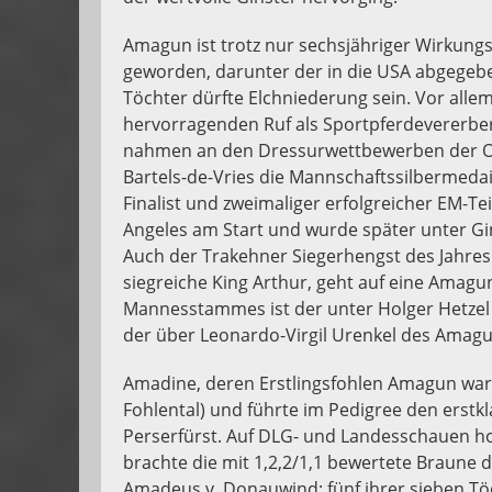
Amagun ist trotz nur sechsjähriger Wirkungs
geworden, darunter der in die USA abgegeben
Töchter dürfte Elchniederung sein. Vor alle
hervorragenden Ruf als Sportpferdeverer
nahmen an den Dressurwettbewerben der Oly
Bartels-de-Vries die Mannschaftssilbermedai
Finalist und zweimaliger erfolgreicher EM-T
Angeles am Start und wurde später unter G
Auch der Trakehner Siegerhengst des Jahres
siegreiche King Arthur, geht auf eine Amag
Mannesstammes ist der unter Holger Hetzel 
der über Leonardo-Virgil Urenkel des Amagun
Amadine, deren Erstlingsfohlen Amagun war
Fohlental) und führte im Pedigree den erstk
Perserfürst. Auf DLG- und Landesschauen ho
brachte die mit 1,2,2/1,1 bewertete Braune 
Amadeus v. Donauwind; fünf ihrer sieben Tö