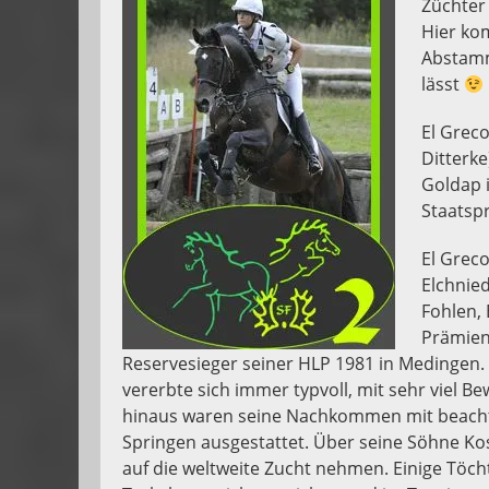
Züchter 
Hier ko
Abstamm
lässt
El Greco
Ditterke
Goldap 
Staatsp
El Grec
Elchnied
Fohlen,
Prämien
Reservesieger seiner HLP 1981 in Medingen. I
vererbte sich immer typvoll, mit sehr viel 
hinaus waren seine Nachkommen mit beachtl
Springen ausgestattet. Über seine Söhne Ko
auf die weltweite Zucht nehmen. Einige Töch