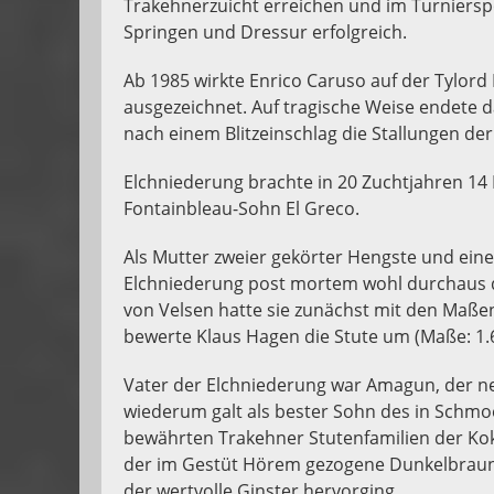
Trakehnerzuicht erreichen und im Turniersp
Springen und Dressur erfolgreich.
Ab 1985 wirkte Enrico Caruso auf der Tylord
ausgezeichnet. Auf tragische Weise endete 
nach einem Blitzeinschlag die Stallungen de
Elchniederung brachte in 20 Zuchtjahren 14 F
Fontainbleau-Sohn El Greco.
Als Mutter zweier gekörter Hengste und eine
Elchniederung post mortem wohl durchaus die 
von Velsen hatte sie zunächst mit den Maßen
bewerte Klaus Hagen die Stute um (Maße: 1.61
Vater der Elchniederung war Amagun, der 
wiederum galt als bester Sohn des in Schmo
bewährten Trakehner Stutenfamilien der Kok
der im Gestüt Hörem gezogene Dunkelbraune 
der wertvolle Ginster hervorging.