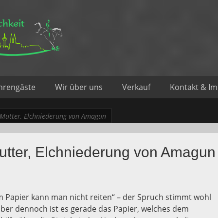
d Sportlichkeit
hrengäste
Wir über uns
Verkauf
Kontakt & I
 Mutter, Elchniederung von Amagun
utter, Elchniederung von Amagun
m Papier kann man nicht reiten“ – der Spruch stimmt wohl
aber dennoch ist es gerade das Papier, welches dem