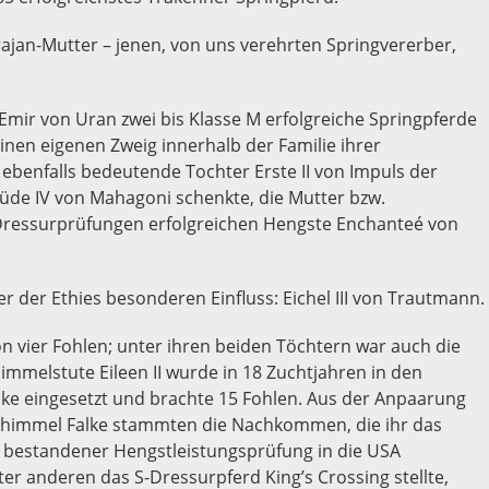
jan-Mutter – jenen, von uns verehrten Springvererber,
 Emir von Uran zwei bis Klasse M erfolgreiche Springpferde
nen eigenen Zweig innerhalb der Familie ihrer
benfalls bedeutende Tochter Erste II von Impuls der
Etüde IV von Mahagoni schenkte, die Mutter bzw.
Dressurprüfungen erfolgreichen Hengste Enchanteé von
 der Ethies besonderen Einfluss: Eichel III von Trautmann.
von vier Fohlen; unter ihren beiden Töchtern war auch die
chimmelstute Eileen II wurde in 18 Zuchtjahren in den
ke eingesetzt und brachte 15 Fohlen. Aus der Anpaarung
chimmel Falke stammten die Nachkommen, die ihr das
h bestandener Hengstleistungsprüfung in die USA
er anderen das S-Dressurpferd King’s Crossing stellte,