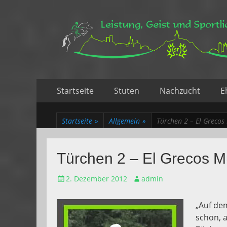
Leistung, Geist un
Trakehner aus dem Herzen des Rheinlands
Zum
Erstes
Startseite
Stuten
Nachzucht
E
Inhalt:
Menü
Startseite
»
Allgemein
»
Türchen 2 – El Grecos
Türchen 2 – El Grecos M
Gepostet
Autor
2. Dezember 2012
admin
am
„Auf de
schon, 