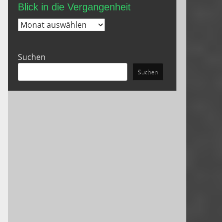
Blick in die Vergangenheit
Blick
in
die
Suchen
Vergangenheit
Suchen