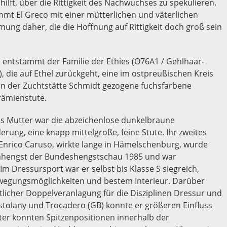
hilft, über die Rittigkeit des Nachwuchses zu spekulieren.
mmt El Greco mit einer mütterlichen und väterlichen
ung daher, die die Hoffnung auf Rittigkeit doch groß sein
 entstammt der Familie der Ethies (O76A1 / Gehlhaar-
), die auf Ethel zurückgeht, eine im ostpreußischen Kreis
in der Zuchtstätte Schmidt gezogene fuchsfarbene
rämienstute.
os Mutter war die abzeichenlose dunkelbraune
erung, eine knapp mittelgroße, feine Stute. Ihr zweites
 Enrico Caruso, wirkte lange in Hämelschenburg, wurde
hengst der Bundeshengstschau 1985 und war
m Dressursport war er selbst bis Klasse S siegreich,
Bewegungsmöglichkeiten und bestem Interieur. Darüber
icher Doppelveranlagung für die Disziplinen Dressur und
stolany und Trocadero (GB) konnte er größeren Einfluss
ter konnten Spitzenpositionen innerhalb der