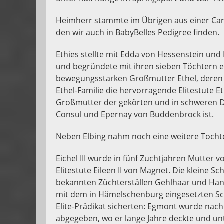
Heimherr stammte im Übrigen aus einer Cara
den wir auch in BabyBelles Pedigree finden.
Ethies stellte mit Edda von Hessenstein und
und begründete mit ihren sieben Töchtern ei
bewegungsstarken Großmutter Ethel, deren e
Ethel-Familie die hervorragende Elitestute 
Großmutter der gekörten und in schweren 
Consul und Epernay von Buddenbrock ist.
Neben Elbing nahm noch eine weitere Tochter
Eichel III wurde in fünf Zuchtjahren Mutter 
Elitestute Eileen II von Magnet. Die kleine S
bekannten Züchterställen Gehlhaar und Han
mit dem in Hämelschenburg eingesetzten S
Elite-Prädikat sicherten: Egmont wurde nac
abgegeben, wo er lange Jahre deckte und unt