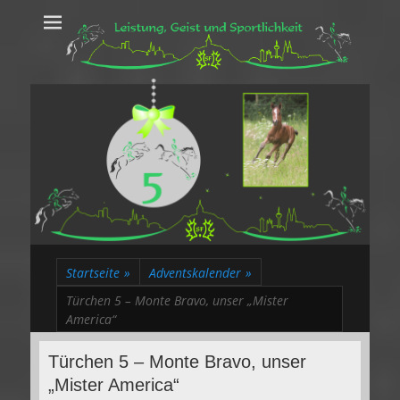
Leistung, Geist
Trakehner aus dem Herzen des Rheinlands
und Sportlichkeit
Startseite
»
Adventskalender
»
Türchen 5 – Monte Bravo, unser „Mister
America“
Türchen 5 – Monte Bravo, unser
„Mister America“