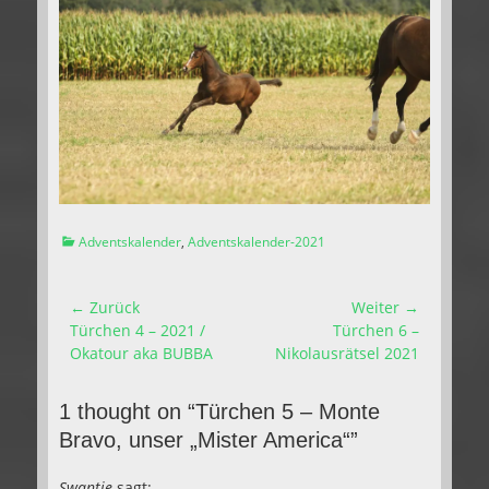
Kategorien
Adventskalender
,
Adventskalender-2021
Beitragsnavigation
← Zurück
Weiter →
Vorhergehender
Nächster
Türchen 4 – 2021 /
Türchen 6 –
Beitrag:
Beitrag:
Okatour aka BUBBA
Nikolausrätsel 2021
1 thought on “Türchen 5 – Monte
Bravo, unser „Mister America“”
Swantje
sagt: