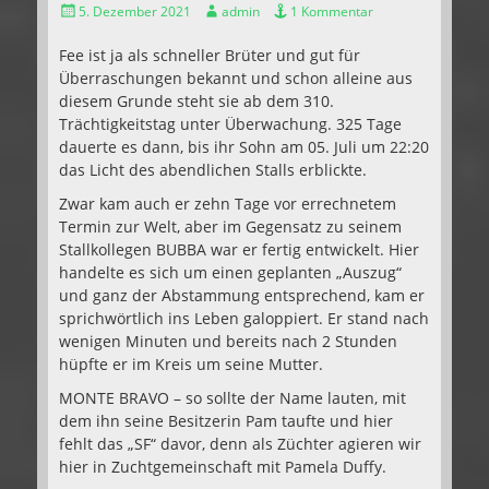
Gepostet
Autor
5. Dezember 2021
admin
1 Kommentar
am
Fee ist ja als schneller Brüter und gut für
Überraschungen bekannt und schon alleine aus
diesem Grunde steht sie ab dem 310.
Trächtigkeitstag unter Überwachung. 325 Tage
dauerte es dann, bis ihr Sohn am 05. Juli um 22:20
das Licht des abendlichen Stalls erblickte.
Zwar kam auch er zehn Tage vor errechnetem
Termin zur Welt, aber im Gegensatz zu seinem
Stallkollegen BUBBA war er fertig entwickelt. Hier
handelte es sich um einen geplanten „Auszug“
und ganz der Abstammung entsprechend, kam er
sprichwörtlich ins Leben galoppiert. Er stand nach
wenigen Minuten und bereits nach 2 Stunden
hüpfte er im Kreis um seine Mutter.
MONTE BRAVO – so sollte der Name lauten, mit
dem ihn seine Besitzerin Pam taufte und hier
fehlt das „SF“ davor, denn als Züchter agieren wir
hier in Zuchtgemeinschaft mit Pamela Duffy.