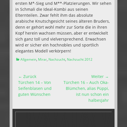
ersten M*-Sieg und M**-Platzierungen. Wir sehen
in Schmali die Ideal-Kombi aus seinen
Elternteilen. Zwar fehlt ihm das absolute
arabische Knutschgesicht seines älteren Bruders,
denn er gehört wohl mehr zur Sorte die in ihren
Kopf herein wachsen müssen, aber er entwickelt
sich ganz toll und vielversprechend. Erwachsen
wird er sicher ein hochnobles und sportlich
elegantes Modell verkörpern!
Kategorien
Allgemein
,
Mirar
,
Nachzucht
,
Nachzucht 2012
Beitragsnavigation
← Zurück
Weiter →
Vorhergehender
Nächster
Türchen 14 – Von
Türchen 16 – Auch Oka-
Beitrag:
Beitrag:
Seifenblasen und
Blümchen, alias Püppi,
guten Wünschen
ist nun schon ein
halbesJahr