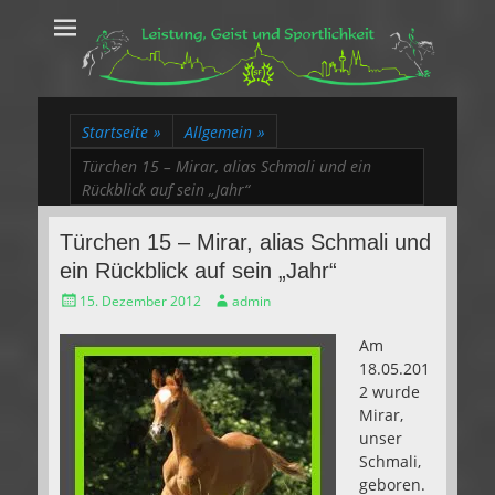
Leistung, Geist
Trakehner aus dem Herzen des Rheinlands
und Sportlichkeit
Startseite
»
Allgemein
»
Türchen 15 – Mirar, alias Schmali und ein
Rückblick auf sein „Jahr“
Türchen 15 – Mirar, alias Schmali und
ein Rückblick auf sein „Jahr“
Gepostet
Autor
15. Dezember 2012
admin
am
Am
18.05.201
2 wurde
Mirar,
unser
Schmali,
geboren.