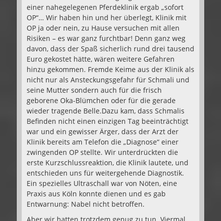
einer nahegelegenen Pferdeklinik ergab „sofort
OP“… Wir haben hin und her überlegt, Klinik mit
OP ja oder nein, zu Hause versuchen mit allen
Risiken – es war ganz furchtbar! Denn ganz weg
davon, dass der Spaß sicherlich rund drei tausend
Euro gekostet hätte, wären weitere Gefahren
hinzu gekommen. Fremde Keime aus der Klinik als
nicht nur als Ansteckungsgefahr für Schmali und
seine Mutter sondern auch für die frisch
geborene Oka-Blümchen oder für die gerade
wieder tragende Belle.
Dazu kam, dass Schmalis
Befinden nicht einen einzigen Tag beeinträchtigt
war und ein gewisser Ärger, dass der Arzt der
Klinik bereits am Telefon die „Diagnose“ einer
zwingenden OP stellte. Wir unterdrückten die
erste Kurzschlussreaktion, die Klinik lautete, und
entschieden uns für weitergehende Diagnostik.
Ein spezielles Ultraschall war von Nöten, eine
Praxis aus Köln konnte dienen und es gab
Entwarnung: Nabel nicht betroffen.
Aber wir hatten trotzdem genug zu tun. Viermal