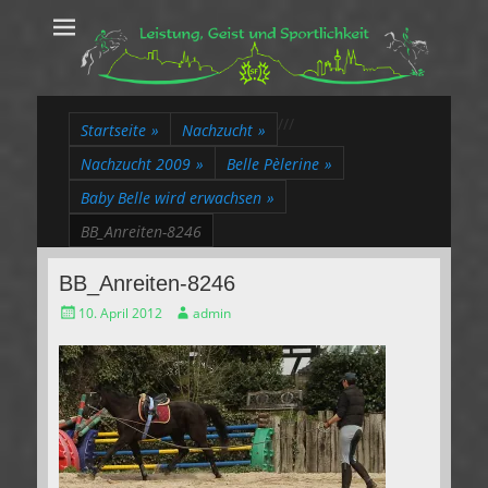
Leistung, Geist
Trakehner aus dem Herzen des Rheinlands
und Sportlichkeit
/
/
/
Startseite
»
Nachzucht
»
Nachzucht 2009
»
Belle Pèlerine
»
Baby Belle wird erwachsen
»
BB_Anreiten-8246
BB_Anreiten-8246
Gepostet
Autor
10. April 2012
admin
am